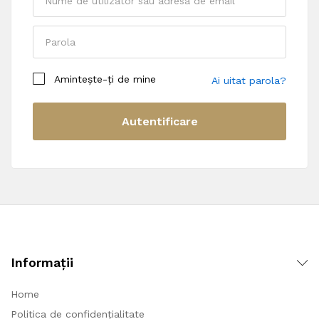
Amintește-ți de mine
Ai uitat parola?
Autentificare
Datele personale vor fi folosite pentru a-ți susține
experiența pe acest site web, pentru a administra
accesul la contul tău și pentru alte scopuri descrise
în
politică de confidențialitate
.
Înregistrează-te
Informații
Home
Politica de confidențialitate