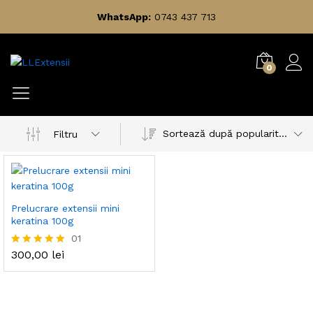
WhatsApp:
0743 437 713
0
Sortează după popularitatea vânzărilor
Filtru
Prelucrare extensii mini
keratina 100g
01
300,00
lei
Evaluat la
5.00
din 5