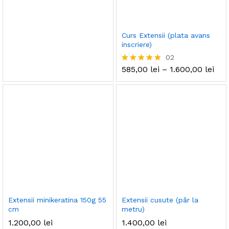
5.00
din 5
Curs Extensii (plata avans
inscriere)
02
585,00
lei
–
1.600,00
lei
Evaluat la
5.00
din 5
Extensii minikeratina 150g 55
Extensii cusute (păr la
cm
metru)
1.200,00
lei
1.400,00
lei