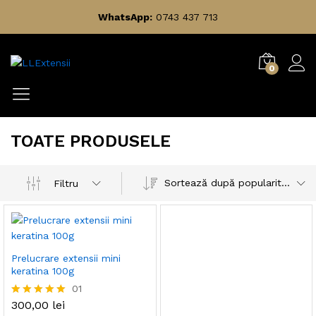
WhatsApp:
0743 437 713
0
TOATE PRODUSELE
Sortează după popularitatea vânzărilor
Filtru
Prelucrare extensii mini
keratina 100g
01
300,00
lei
Evaluat la