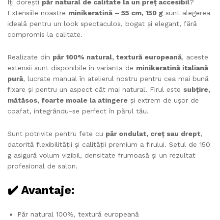
Îți dorești
păr natural de calitate la un preț accesibil
?
Extensiile noastre
minikeratină – 55 cm, 150 g
sunt alegerea
ideală pentru un look spectaculos, bogat și elegant, fără
compromis la calitate.
Realizate din
păr 100% natural, textură europeană
, aceste
extensii sunt disponibile în varianta de
minikeratină italiană
pură
, lucrate manual în atelierul nostru pentru cea mai bună
fixare și pentru un aspect cât mai natural. Firul este
subțire,
mătăsos, foarte moale la atingere
și extrem de ușor de
coafat, integrându-se perfect în părul tău.
Sunt potrivite pentru fete cu
păr ondulat, creț sau drept
,
datorită flexibilității și calității premium a firului. Setul de 150
g asigură volum vizibil, densitate frumoasă și un rezultat
profesional de salon.
✔️ Avantaje:
Păr natural 100%, textură europeană