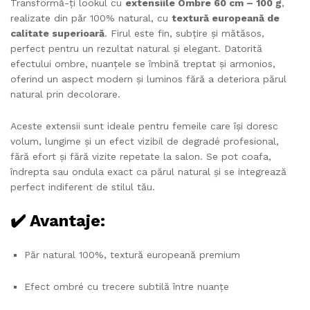
Transformă-ți lookul cu
extensiile Ombre 60 cm – 100 g
,
realizate din păr 100% natural, cu
textură europeană de
calitate superioară
. Firul este fin, subțire și mătăsos,
perfect pentru un rezultat natural și elegant. Datorită
efectului ombre, nuanțele se îmbină treptat și armonios,
oferind un aspect modern și luminos fără a deteriora părul
natural prin decolorare.
Aceste extensii sunt ideale pentru femeile care își doresc
volum, lungime și un efect vizibil de degradé profesional,
fără efort și fără vizite repetate la salon. Se pot coafa,
îndrepta sau ondula exact ca părul natural și se integrează
perfect indiferent de stilul tău.
✔️ Avantaje:
Păr natural 100%, textură europeană premium
Efect ombré cu trecere subtilă între nuanțe