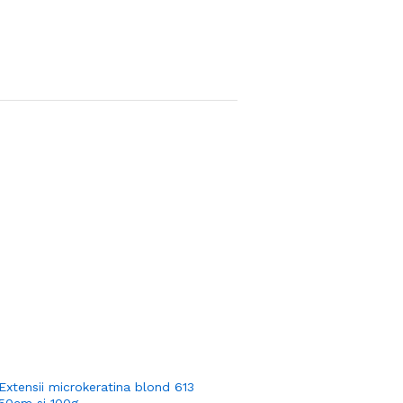
Extensii microkeratina blond 613
50cm si 100g