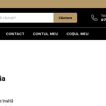
Te
Căutare
07
CONTACT
CONTUL MEU
COȘUL MEU
ia
e înaltă