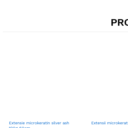
PR
Extensie microkeratin silver ash
Extensii microkerat
100g 60cm