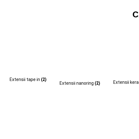
C
Extensii tape in
(2)
Extensii ker
Extensii nanoring
(2)