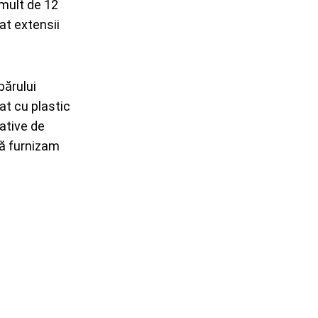
 mult de 12
at extensii
părului
at cu plastic
native de
să furnizam