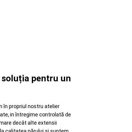
- soluția pentru un
în propriul nostru atelier
tate, in întregime controlată de
 mare decât alte extensii
la calitatea părului și suntem