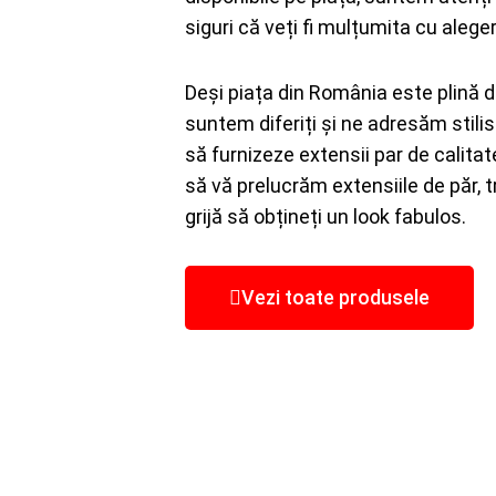
siguri că veți fi mulțumita cu alege
Deși piața din România este plină de
suntem diferiți și ne adresăm stilis
să furnizeze extensii par de calitate 
să vă prelucrăm extensiile de păr, t
grijă să obțineți un look fabulos.
Vezi toate produsele