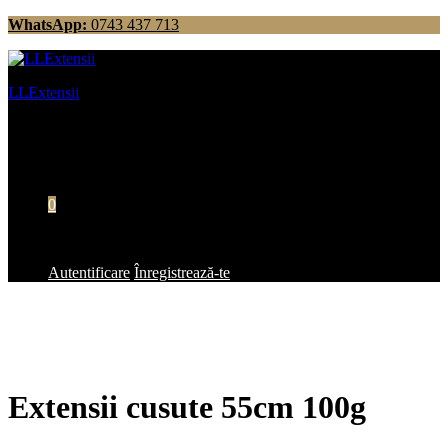
WhatsApp:
0743 437 713
LLExtensii
Extensii din par natural pentru cei mai
exigenti stiliști și clienți
0
Nu există produse în coș.
Autentificare
Înregistrează-te
Extensii cusute 55cm 100g