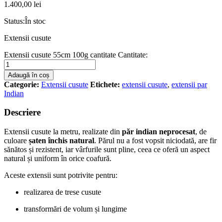
1.400,00
lei
Status:
În stoc
Extensii cusute
Extensii cusute 55cm 100g cantitate
Cantitate:
Adaugă în coș
Categorie:
Extensii cusute
Etichete:
extensii cusute
,
extensii par
Indian
Descriere
Extensii cusute la metru, realizate din
păr indian neprocesat
, de
culoare
șaten închis natural
. Părul nu a fost vopsit niciodată, are fir
sănătos și rezistent, iar vârfurile sunt pline, ceea ce oferă un aspect
natural și uniform în orice coafură.
Aceste extensii sunt potrivite pentru:
realizarea de trese cusute
transformări de volum și lungime