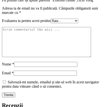
Fii primul care își spune părerea “Extensii cusute 55cm 100g”
Adresa ta de email nu va fi publicată.
Câmpurile obligatorii sunt
marcate cu
*
Evaluarea ta pentru acest produs
Nume
*
Email
*
Salvează-mi numele, emailul și site-ul web în acest navigator
pentru data viitoare când o să comentez.
Recenzii