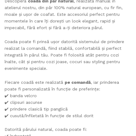
Descoperă
coada din păr natural
, realizată manual în
atelierul nostru, din păr 100% natural european, cu fir fin,
moale și ușor de coafat. Este accesoriul perfect pentru
momentele în care îți dorești un look elegant, rapid și
impecabil, fără efort și fără a-ți deteriora părul.
Coada poate fi prinsă ușor datorită sistemului de prindere
realizat la comandă, fiind stabilă, confortabilă și perfect
integrată în părul tău. Poate fi folosită atât pentru cozi
înalte, cât și pentru cozi joase, cocuri sau styling pentru
evenimente speciale.
Fiecare coadă este realizată
pe comandă
, iar prinderea
poate fi personalizată în funcție de preferințe:
✔️ banda velcro
✔️ clipsuri ascunse
✔️ prindere clasică tip panglică
✔️ cusută/înfiletată în funcție de stilul dorit
Datorită părului natural, coada poate fi: