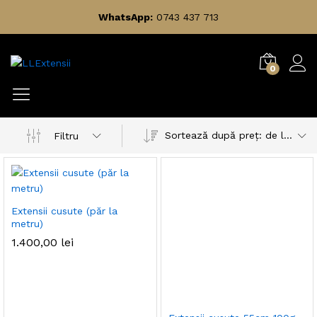
WhatsApp:
0743 437 713
0
Sortează după preț: de la mare la mic
Filtru
Extensii cusute (păr la
metru)
1.400,00
lei