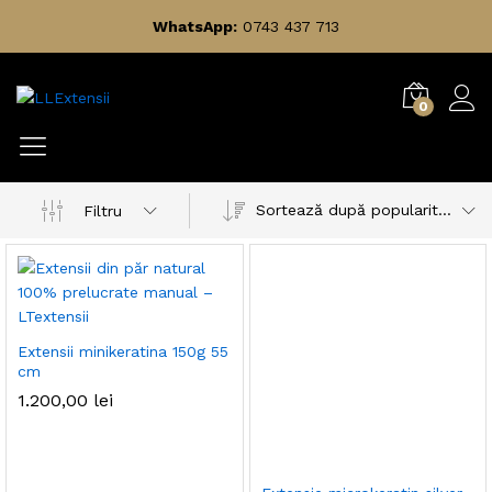
WhatsApp:
0743 437 713
0
Sortează după popularitatea vânzărilor
Filtru
Extensii minikeratina 150g 55
cm
1.200,00
lei